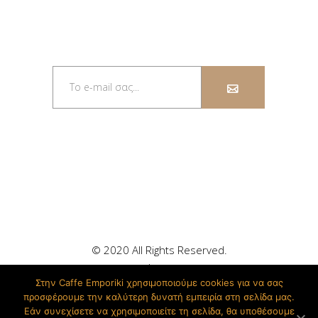
ΕΓΓΡΑΦΕΊΤΕ ΣΤΟ
ΕΝΗΜΕΡΩΤΙΚΌ ΔΕΛΤΊΟ
© 2020 All Rights Reserved.
Powered by #ομάδαReady – Vodafone
Στην Caffe Emporiki χρησιμοποιούμε cookies για να σας
προσφέρουμε την καλύτερη δυνατή εμπειρία στη σελίδα μας.
Εάν συνεχίσετε να χρησιμοποιείτε τη σελίδα, θα υποθέσουμε