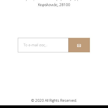
Κεφαλονιάς, 28100
ΕΓΓΡΑΦΕΊΤΕ ΣΤΟ
ΕΝΗΜΕΡΩΤΙΚΌ ΔΕΛΤΊΟ
© 2020 All Rights Reserved.
Powered by #ομάδαReady – Vodafone